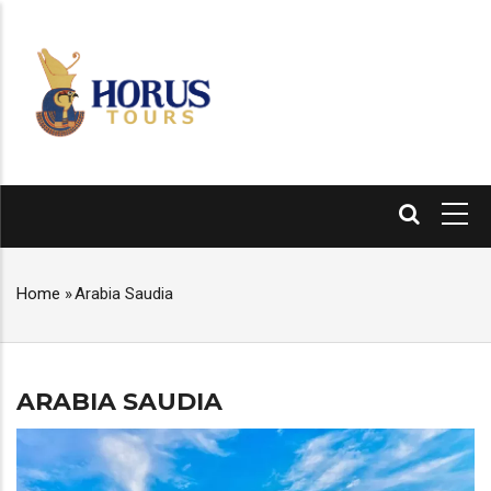
Skip
to
main
content
MAIN
NAVIGATION
Home
»
Arabia Saudia
BREADCRUMB
ARABIA SAUDIA